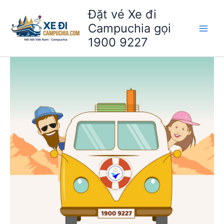
Nhảy
Đặt vé Xe đi
tới
Campuchia gọi
nội
1900 9227
dung