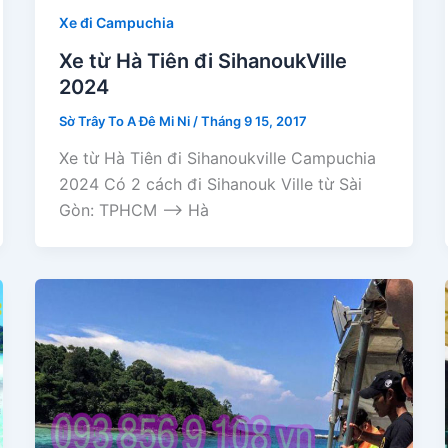
Xe đi Campuchia
Xe từ Hà Tiên đi SihanoukVille
2024
Sờ Trây To A Đê Mi Ni
/
Tháng 9 15, 2017
Xe từ Hà Tiên đi Sihanoukville Campuchia
2024 Có 2 cách đi Sihanouk Ville từ Sài
Gòn: TPHCM –> Hà