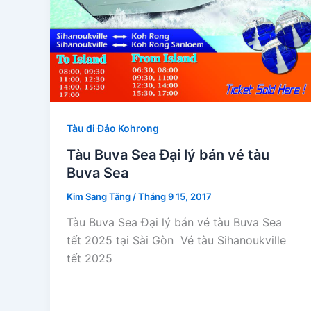
Tàu đi Đảo Kohrong
Tàu Buva Sea Đại lý bán vé tàu
Buva Sea
Kim Sang Tăng
/
Tháng 9 15, 2017
Tàu Buva Sea Đại lý bán vé tàu Buva Sea
tết 2025 tại Sài Gòn Vé tàu Sihanoukville
tết 2025