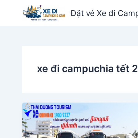
Nhảy
Đặt vé Xe đi Cam
tới
nội
dung
xe đi campuchia tết 