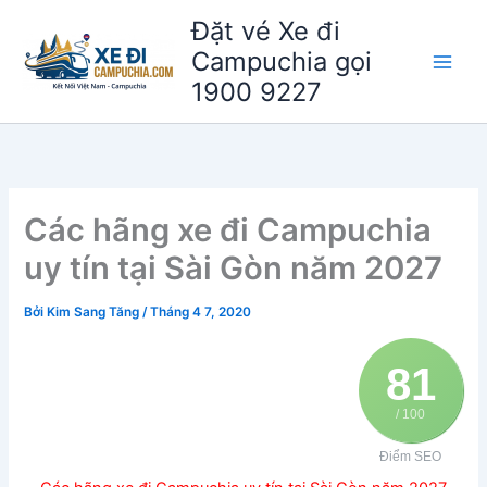
Nhảy
Đặt vé Xe đi
tới
Campuchia gọi
nội
1900 9227
dung
Các hãng xe đi Campuchia
uy tín tại Sài Gòn năm 2027
Bởi
Kim Sang Tăng
/
Tháng 4 7, 2020
81
/ 100
Điểm SEO