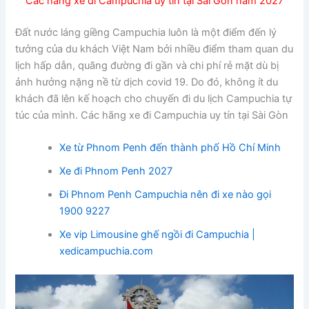
Các hãng xe đi Campuchia uy tín tại Sài Gòn năm 2027
Đất nước láng giềng Campuchia luôn là một điểm đến lý
tưởng của du khách Việt Nam bởi nhiều điểm tham quan du
lịch hấp dẫn, quãng đường đi gần và chi phí rẻ mặt dù bị
ảnh hưởng nặng nề từ dịch covid 19. Do đó, không ít du
khách đã lên kế hoạch cho chuyến đi du lịch Campuchia tự
túc của mình. Các hãng xe đi Campuchia uy tín tại Sài Gòn
Xe từ Phnom Penh đến thành phố Hồ Chí Minh
Xe đi Phnom Penh 2027
Đi Phnom Penh Campuchia nên đi xe nào gọi
1900 9227
Xe vip Limousine ghế ngồi đi Campuchia |
xedicampuchia.com