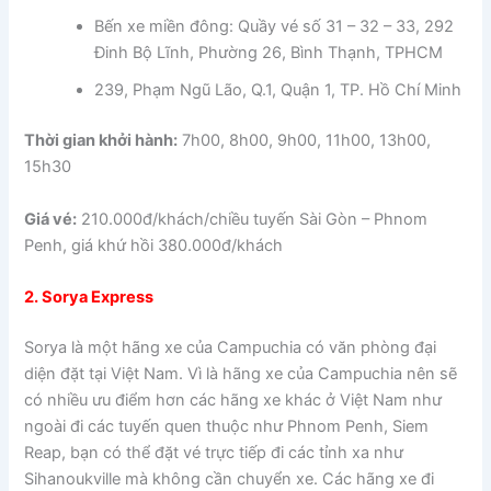
Bến xe miền đông: Quầy vé số 31 – 32 – 33, 292
Đinh Bộ Lĩnh, Phường 26, Bình Thạnh, TPHCM
239, Phạm Ngũ Lão, Q.1, Quận 1, TP. Hồ Chí Minh
Thời gian khởi hành:
7h00, 8h00, 9h00, 11h00, 13h00,
15h30
Giá vé:
210.000đ/khách/chiều tuyến Sài Gòn – Phnom
Penh, giá khứ hồi 380.000đ/khách
2. Sorya Express
Sorya là một hãng xe của Campuchia có văn phòng đại
diện đặt tại Việt Nam. Vì là hãng xe của Campuchia nên sẽ
có nhiều ưu điểm hơn các hãng xe khác ở Việt Nam như
ngoài đi các tuyến quen thuộc như Phnom Penh, Siem
Reap, bạn có thể đặt vé trực tiếp đi các tỉnh xa như
Sihanoukville mà không cần chuyển xe. Các hãng xe đi