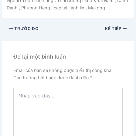
Ngoài ra còn các hãng : Thái Dương Limo Khải Nam , Danh
Danh , Phương Heng , capital , ánh lin , Mekong …
TRƯỚC ĐÓ
KẾ TIẾP
Để lại một bình luận
Email của bạn sẽ không được hiển thị công khai.
Các trường bắt buộc được đánh dấu
*
Nhập
vào
đây...