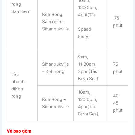
10am,
rong
12:30pm,
Samloem
Koh Rong
4pm(Tàu
75
Samloem –
phút
Sihanoukville
Speed
Ferry)
9am,
Sihanoukville
11:30am,
75
– Koh rong
3pm (Tàu
phút
Tàu
Buva Sea)
nhanh
điKoh
10am,
40-
rong
Koh Rong –
12:30pm,
45
Sihanoukville
4pm(Tàu
phút
Buva Sea)
Vé bao gồm