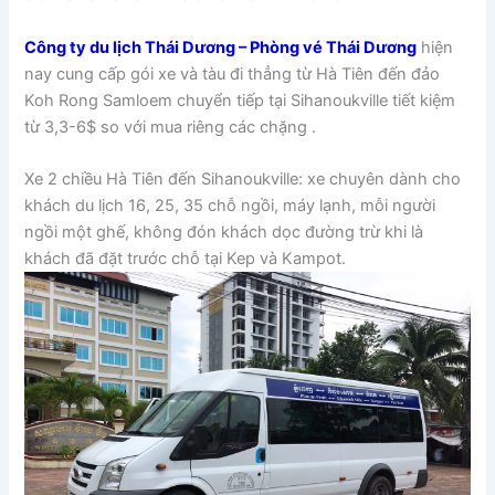
Công ty du lịch Thái Dương – Phòng vé Thái Dương
hiện
nay cung cấp gói xe và tàu đi thẳng từ Hà Tiên đến đảo
Koh Rong Samloem chuyển tiếp tại Sihanoukville tiết kiệm
từ 3,3-6$ so với mua riêng các chặng .
Xe 2 chiều Hà Tiên đến Sihanoukville: xe chuyên dành cho
khách du lịch 16, 25, 35 chỗ ngồi, máy lạnh, mỗi người
ngồi một ghế, không đón khách dọc đường trừ khi là
khách đã đặt trước chỗ tại Kep và Kampot.