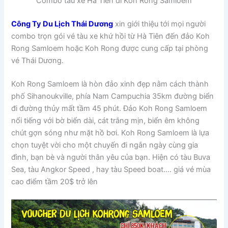
Combo tàu xe Hà Tiên đi Koh Rong Samloem
Công Ty Du Lịch Thái Dương
xin giới thiệu tới mọi người
combo trọn gói vé tàu xe khứ hồi từ Hà Tiên đến đảo Koh
Rong Samloem hoặc Koh Rong được cung cấp tại phòng
vé Thái Dương.
Koh Rong Samloem là hòn đảo xinh đẹp nằm cách thành
phố Sihanoukville, phía Nam Campuchia 35km đường biển
đi đường thủy mất tầm 45 phút. Đảo Koh Rong Samloem
nổi tiếng với bờ biển dài, cát trắng mịn, biển êm không
chút gợn sóng như mặt hồ bơi. Koh Rong Samloem là lựa
chọn tuyệt vời cho một chuyến đi ngắn ngày cùng gia
đình, bạn bè và người thân yêu của bạn. Hiện có tàu Buva
Sea, tàu Angkor Speed , hay tàu Speed boat…. giá vé mùa
cao điểm tầm 20$ trở lên