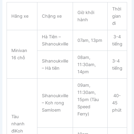
Thời
Giờ khởi
Hãng xe
Chặng xe
gian
hành
đi
Hà Tiên –
3-4
07am, 13pm
Sihanoukville
tiếng
Minivan
08am,
16 chỗ
Sihanoukville
3-4
11:30am,
– Hà tiên
tiếng
14pm
09am,
11:30am,
Sihanoukville
40-
15pm (Tàu
– Koh rong
45
Speed
Samloem
phút
Ferry)
Tàu
nhanh
điKoh