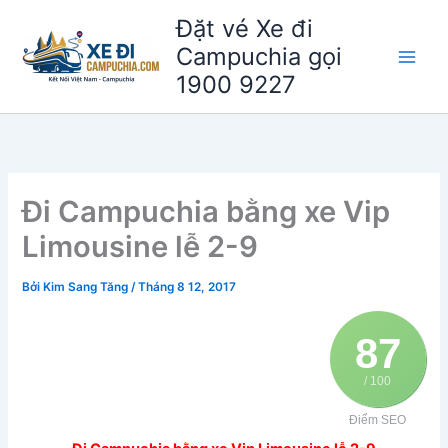
Nhảy
Đặt vé Xe đi
tới
Campuchia gọi
nội
1900 9227
dung
Đi Campuchia bằng xe Vip
Limousine lễ 2-9
Bởi
Kim Sang Tăng
/
Tháng 8 12, 2017
87
/ 100
Điểm SEO