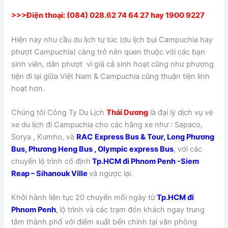
>>>Điện thoại: (084) 028.62 74 64 27 hay 1900 9227
Hiện nay nhu cầu du lịch tự túc (du lịch bụi Campuchia hay
phượt Campuchia) càng trở nên quen thuộc với các bạn
sinh viên, dân phượt vì giá cả sinh hoạt cũng như phương
tiện đi lại giữa Việt Nam & Campuchia cũng thuận tiện linh
hoạt hơn.
Chúng tôi Công Ty Du Lịch
Thái Dương
là đại lý dịch vụ vé
xe du lịch đi Campuchia cho các hãng xe như : Sapaco,
Sorya , Kumho, và
RAC
Express Bus & Tour, Long Phương
Bus, Phương Heng Bus , Olympic express Bus
, với các
chuyến lộ trình cố định
Tp.HCM đi Phnom Penh -Siem
Reap – Sihanouk Ville
và ngược lại.
Khởi hành liên tục 20 chuyến mỗi ngày từ
Tp.HCM đi
Phnom Penh
,
lộ trình và các trạm đón khách ngay trung
tâm thành phố với điểm xuất bến chính tại văn phòng