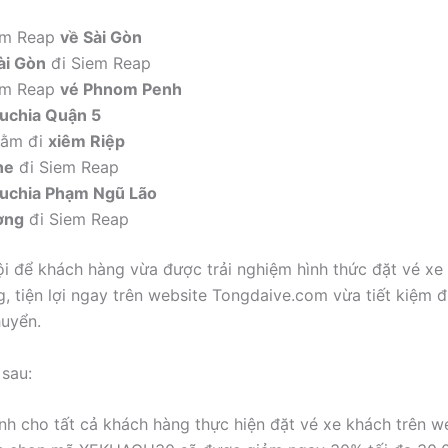
m Reap
về Sài Gòn
ài Gòn
đi Siem Reap
m Reap
vé Phnom Penh
chia Quận 5
nằm đi
xiêm Riệp
ne
đi Siem Reap
chia Phạm Ngũ Lão
ơng
đi Siem Reap
ội để khách hàng vừa được trải nghiệm hình thức đặt vé xe
, tiện lợi ngay trên website Tongdaive.com vừa tiết kiệm đ
huyển.
 sau:
nh cho tất cả khách hàng thực hiện đặt vé xe khách trên we