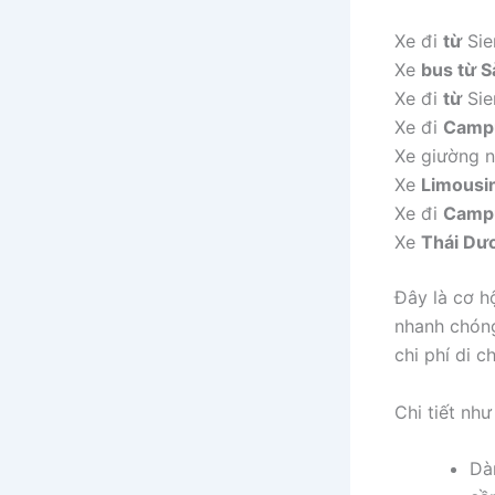
Xe đi
từ
Sie
Xe
bus từ S
Xe đi
từ
Sie
Xe đi
Campu
Xe giường 
Xe
Limousi
Xe đi
Campu
Xe
Thái Dư
Đây là cơ h
nhanh chóng
chi phí di c
Chi tiết như
Dà