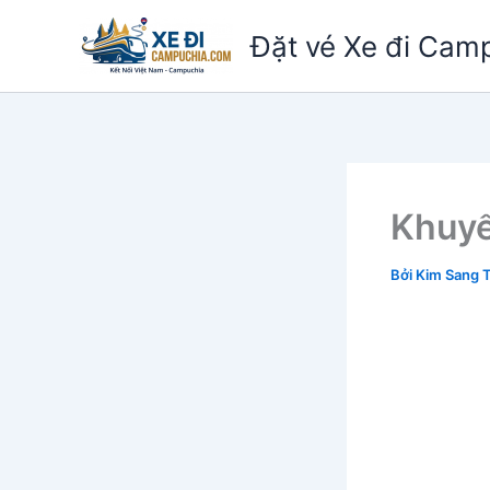
Nhảy
Đặt vé Xe đi Cam
tới
nội
dung
Khuyế
Bởi
Kim Sang 