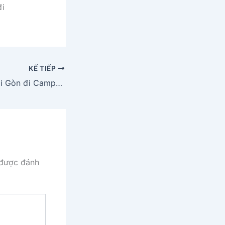
đi
KẾ TIẾP
Xe Thái Dương Sài Gòn đi Campuchia
 được đánh