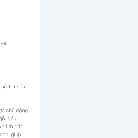
 vé.
à hỗ trợ sớm
ợc chủ động
gồi yêu
 trình đặt
oàn, giúp