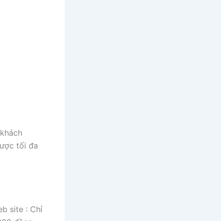
 khách
ược tối đa
b site : Chỉ