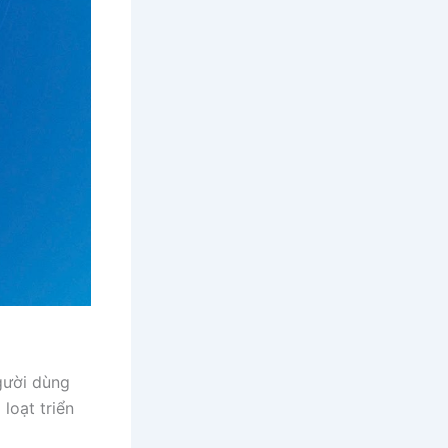
gười dùng
loạt triển