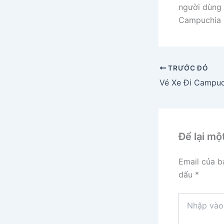
người dùng 
Campuchia
TRƯỚC ĐÓ
Vé Xe Đi Campu
Để lại mộ
Email của b
dấu
*
Nhập
vào
đây...