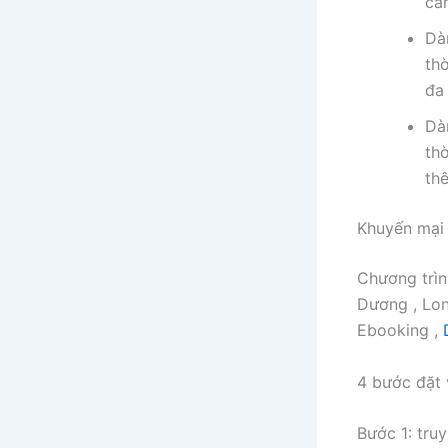
cầ
Dà
th
đa
Dà
th
th
Khuyến mại 
Chương trìn
Dương , Lon
Ebooking ,
D
4 bước đặt 
Bước 1: tru