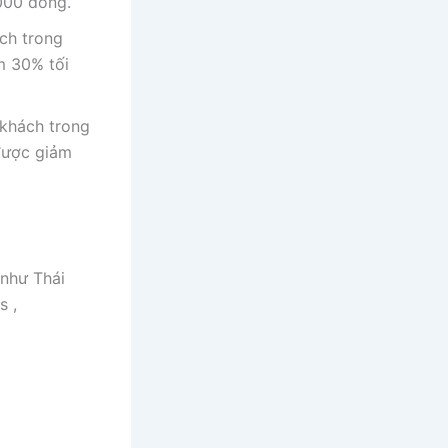
000 đồng.
ách trong
m 30% tối
 khách trong
 được giảm
 như Thái
s ,