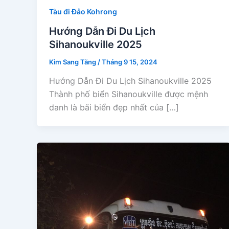
Tàu đi Đảo Kohrong
Hướng Dẫn Đi Du Lịch
Sihanoukville 2025
Kim Sang Tăng
/
Tháng 9 15, 2024
Hướng Dẫn Đi Du Lịch Sihanoukville 2025
Thành phố biển Sihanoukville được mệnh
danh là bãi biển đẹp nhất của […]