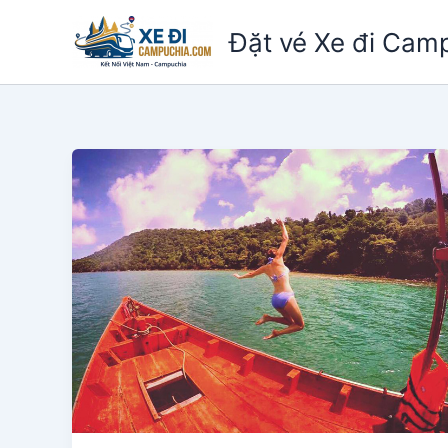
Nhảy
Đặt vé Xe đi Cam
tới
nội
dung