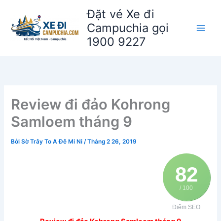
Nhảy
Đặt vé Xe đi
tới
Campuchia gọi
nội
1900 9227
dung
Review đi đảo Kohrong
Samloem tháng 9
Bởi
Sờ Trây To A Đê Mi Ni
/
Tháng 2 26, 2019
82
/ 100
Điểm SEO