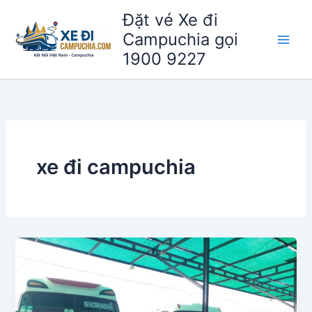
Nhảy
Đặt vé Xe đi
tới
Campuchia gọi
nội
1900 9227
dung
xe đi campuchia