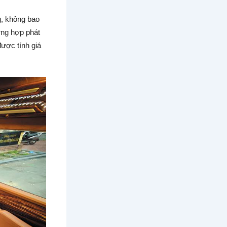
g, không bao
ờng hợp phát
được tính giá