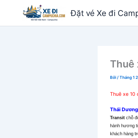
Nhảy
Đặt vé Xe đi Cam
tới
nội
dung
Thuê 
Bởi
/
Tháng 1 
Thuê xe 10 
Thái Dương
Transit
chỗ đ
hành hương từ
khách hàng tr