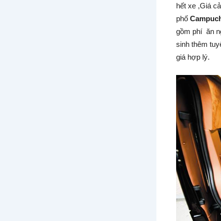
hết xe ,Giá cả
phố
Campuchi
gồm phí ăn ng
sinh thêm tuy
giá hợp lý.