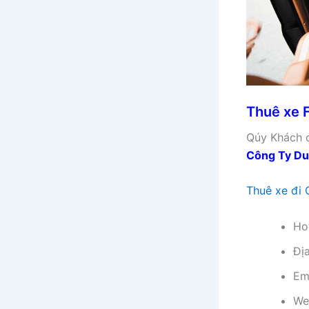
Thuê xe 
Qúy Khách c
Công Ty Du
Thuê xe đi
Ho
Đị
Em
We