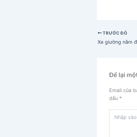
TRƯỚC ĐÓ
Để lại mộ
Email của b
dấu
*
Nhập
vào
đây...