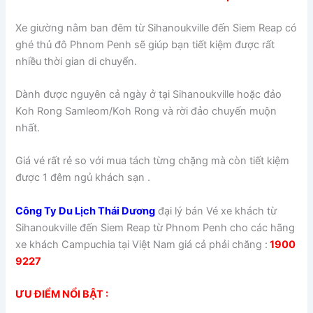
Xe giường nằm ban đêm từ Sihanoukville đến Siem Reap có
ghé thủ đô Phnom Penh sẽ giúp bạn tiết kiệm được rất
nhiều thời gian di chuyển.
Dành được nguyên cả ngày ở tại Sihanoukville hoặc đảo
Koh Rong Samleom/Koh Rong và rời đảo chuyến muộn
nhất.
Giá vé rất rẻ so với mua tách từng chặng mà còn tiết kiệm
được 1 đêm ngủ khách sạn .
Công Ty Du Lịch Thái Dương
đại lý bán Vé xe khách từ
Sihanoukville đến Siem Reap từ Phnom Penh cho các hãng
xe khách Campuchia tại Việt Nam giá cả phải chăng :
1900
9227
ƯU ĐIỂM NỔI BẬT :