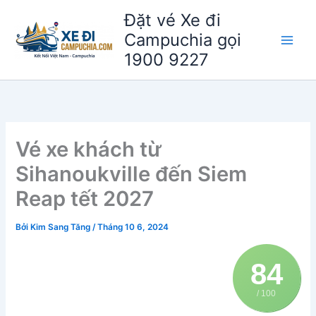
Nhảy
Đặt vé Xe đi
tới
Campuchia gọi
nội
1900 9227
dung
Vé xe khách từ
Sihanoukville đến Siem
Reap tết 2027
Bởi
Kim Sang Tăng
/
Tháng 10 6, 2024
84
/ 100