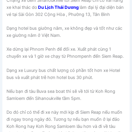
Chặng xe đêm Sihanoukville tới Siem Reap chỉ có vài hãng
xe khai thác do
Du Lịch Thái Dương
làm đại lý đại diện bán
vé tại Sài Gòn 302 Cộng Hòa , Phường 13, Tân Bình
Dạng hotel bus giường nằm, xe không đẹp và tốt như các
xe giường nằm ở Việt Nam.
Xe dừng lại Phnom Penh để đổi xe. Xuất phát cùng 1
chuyến xe và 1 giờ xe chạy từ Phnompenh đến Siem Reap.
Dạng xe Luxury bus chất lượng có phần tốt hơn xe Hotel
bus và xuất phát trễ hơn hotel bus 30 phút.
Nếu bạn đi tàu Buva sea boat thì sẽ về tới từ Koh Rong
Samloem đến Sihanoukville tầm 5pm.
Do đó chỉ có thể đi xe này mới kịp đi Siem Reap nếu muốn
đi ngay trong ngày đó. Tương tự nếu bạn muốn ở lại đảo
Koh Rong hay Koh Rong Samloem lâu hơn và đi về tàu