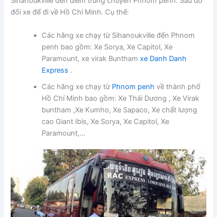
Sihanoukville đến điểm trung chuyển Phnom penh. Sau đó
đổi xe để đi về Hồ Chí Minh. Cụ thể:
Các hãng xe chạy từ Sihanoukville đến Phnom
penh bao gồm: Xe Sorya, Xe Capitol, Xe
Paramount, xe virak Buntham
xe Danh Danh
Express
.
Các hãng xe chạy từ
Phnom penh
về thành phố
Hồ Chí Minh bao gồm: Xe Thái Dương , Xe Virak
buntham ,Xe Kumho, Xe Sapaco, Xe chất lượng
cao Giant Ibis, Xe Sorya, Xe Capitol, Xe
Paramount,…