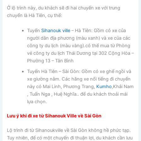
Ở lộ trình này, du khách sẽ đi hai chuyến xe với trung
chuyển là Hà Tiên, cụ thể:
Tuyến
Sihanouk ville
– Hà Tiên: Gồm có xe của
người dân địa phương (màu xanh) và xe của các
công ty du lịch (màu vàng).có thể mua từ Phòng
vé công ty du lịch Thái Dương tại 302 Cộng Hòa –
Phường 13 – Tân Bình
Tuyến Hà Tiên – Sài Gòn: Gồm có xe ghế ngồi và
xe giường nằm. Các hãng xe nổi tiếng đi chuyến
này có Mai Linh, Phương Trang,
Kumho
,Khải Nam
, Tuấn Nga , Huệ Nghĩa.. để du khách thoải mái
lựa chọn.
Lưu ý khi đi xe từ Sihanouk Ville về Sài Gòn
Lộ trình đi từ Sihanoukville về Sài Gòn không hề phức tạp.
Tuy nhiên, để có một chuyến đi thuận lợi, du khách cần lưu