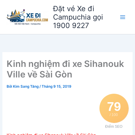
Nhảy
Đặt vé Xe đi
tới
Campuchia gọi
nội
1900 9227
dung
Kinh nghiệm đi xe Sihanouk
Ville về Sài Gòn
Bởi
Kim Sang Tăng
/
Tháng 9 15, 2019
79
/ 100
Điểm SEO