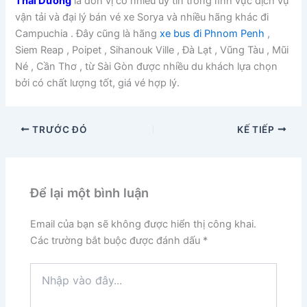
Thái Dương
là đơn vị có nhiều uy tín trong lĩnh vực dịch vụ
vận tải và đại lý bán vé xe Sorya và nhiều hãng khác đi
Campuchia . Đây cũng là hãng
xe bus đi Phnom Penh
,
Siem Reap , Poipet , Sihanouk Ville , Đà Lạt , Vũng Tàu , Mũi
Né , Cần Thơ , từ Sài Gòn được nhiều du khách lựa chọn
bởi có chất lượng tốt, giá vé hợp lý.
TRƯỚC ĐÓ
KẾ TIẾP
Để lại một bình luận
Email của bạn sẽ không được hiển thị công khai.
Các trường bắt buộc được đánh dấu
*
Nhập
vào
đây...