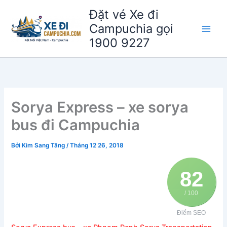
Nhảy
Đặt vé Xe đi
tới
Campuchia gọi
nội
1900 9227
dung
Sorya Express – xe sorya
bus đi Campuchia
Bởi
Kim Sang Tăng
/
Tháng 12 26, 2018
82
/ 100
Điểm SEO