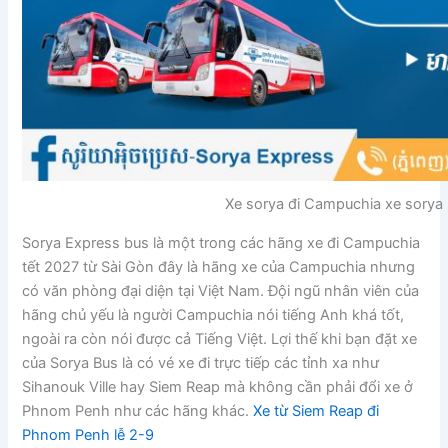
Xe sorya đi Campuchia xe sorya
Sorya Express bus là một trong các hãng xe đi Campuchia
tết 2027 từ Sài Gòn đây là hãng xe của Campuchia nhưng
có văn phòng đại diện tại Việt Nam. Đội ngũ nhân viên của
hãng chủ yếu là người Campuchia nói tiếng Anh khá tốt,
ngoài ra còn nói được cả Tiếng Việt. Lợi thế khi bạn đặt xe
của Sorya Bus là có vé xe đi trực tiếp các tỉnh xa như
Sihanouk Ville hay Siem Reap mà không cần phải đổi xe ở
Phnom Penh như các hãng khác.
Xe từ Siem Reap đi
Phnom Penh lễ 2-9