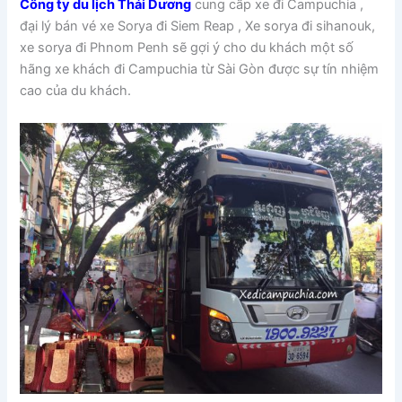
Công ty du lịch Thái Dương
cung cấp xe đi Campuchia ,
đại lý bán vé xe Sorya đi Siem Reap , Xe sorya đi sihanouk,
xe sorya đi Phnom Penh sẽ gợi ý cho du khách một số
hãng xe khách đi Campuchia từ Sài Gòn được sự tín nhiệm
cao của du khách.