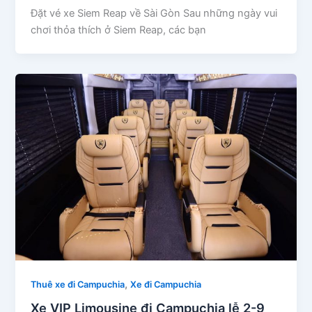
Đặt vé xe Siem Reap về Sài Gòn Sau những ngày vui
chơi thỏa thích ở Siem Reap, các bạn
,
Thuê xe đi Campuchia
Xe đi Campuchia
Xe VIP Limousine đi Campuchia lễ 2-9