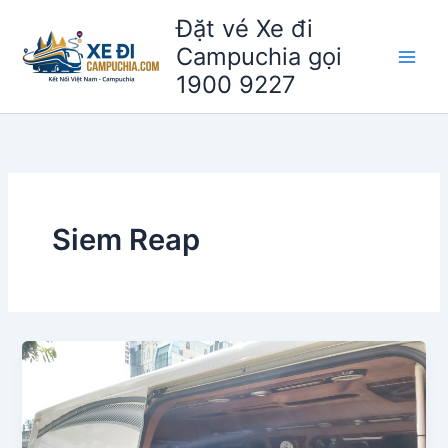
Nhảy
Đặt vé Xe đi
tới
Campuchia gọi
nội
1900 9227
dung
Siem Reap