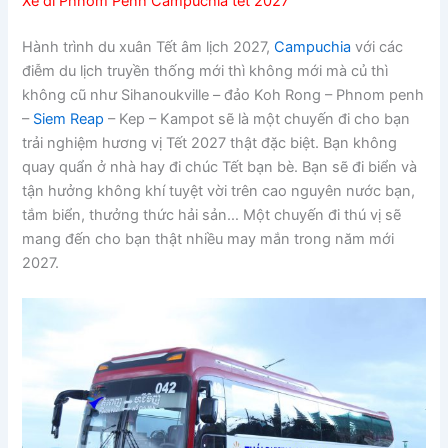
Xe đi Phnom Penh Campuchia tết 2027
Hành trình du xuân Tết âm lịch 2027,
Campuchia
với các
điễm du lịch truyền thống mới thì không mới mà củ thì
không cũ như Sihanoukville – đảo Koh Rong – Phnom penh
–
Siem Reap
– Kep – Kampot sẽ là một chuyến đi cho bạn
trải nghiệm hương vị Tết 2027 thật đặc biệt. Bạn không
quay quẩn ở nhà hay đi chúc Tết bạn bè. Bạn sẽ đi biển và
tận hưởng không khí tuyệt vời trên cao nguyên nước bạn,
tắm biển, thưởng thức hải sản… Một chuyến đi thú vị sẽ
mang đến cho bạn thật nhiều may mắn trong năm mới
2027.