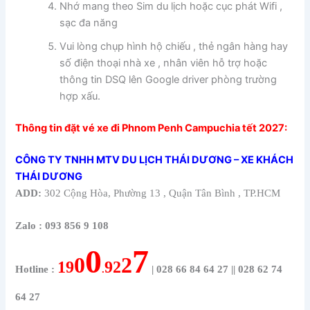
Nhớ mang theo Sim du lịch hoặc cục phát Wifi ,
sạc đa năng
Vui lòng chụp hình hộ chiếu , thẻ ngân hàng hay
số điện thoại nhà xe , nhân viên hỗ trợ hoặc
thông tin DSQ lên Google driver phòng trường
hợp xấu.
Thông tin đặt vé xe đi Phnom Penh Campuchia tết 2027:
CÔNG TY TNHH MTV DU LỊCH THÁI DƯƠNG – XE KHÁCH
THÁI DƯƠNG
ADD:
302 Cộng Hòa, Phường 13 , Quận Tân Bình , TP.HCM
Zalo : 093 856 9 108
0
7
0
2
1
9
92
Hotline :
.
|
028 66 84 64 27 || 028 62 74
64 27