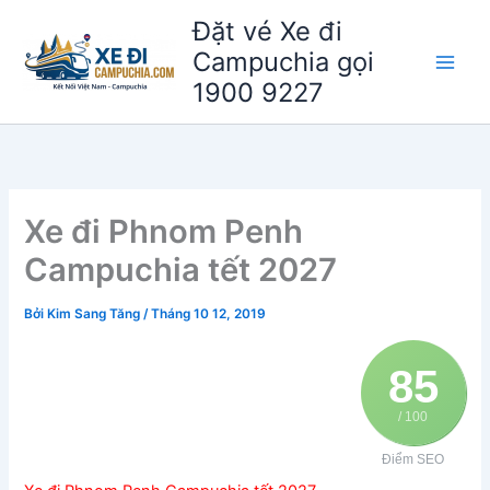
Nhảy
Đặt vé Xe đi
tới
Campuchia gọi
nội
1900 9227
dung
Xe đi Phnom Penh
Campuchia tết 2027
Bởi
Kim Sang Tăng
/
Tháng 10 12, 2019
85
/ 100
Điểm SEO