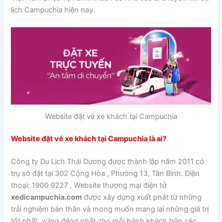
lịch Campuchia hiện nay.
Website đặt vé xe khách tại Campuchia
Website đặt vé xe khách tại Campuchia là ai?
Công ty Du Lịch Thái Dương được thành lập năm 2011 có
trụ sở đặt tại 302 Cộng Hòa , Phường 13, Tân Bình. Điện
thoại: 1900 9227 , Website thương mại điện tử
xedicampuchia.com
được xây dựng xuất phát từ những
trải nghiệm bản thân và mong muốn mang lại những giá trị
tốt nhất, xứng đáng nhất cho mỗi hành khách trên các