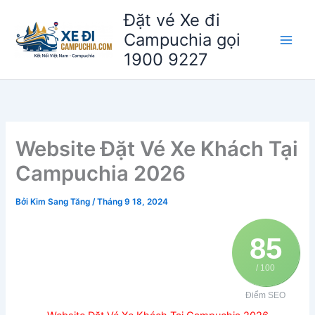
Nhảy
Đặt vé Xe đi
tới
Campuchia gọi
nội
1900 9227
dung
Website Đặt Vé Xe Khách Tại
Campuchia 2026
Bởi
Kim Sang Tăng
/
Tháng 9 18, 2024
85
/ 100
Điểm SEO