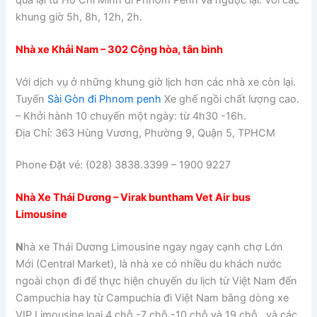
khung giờ 5h, 8h, 12h, 2h.
Nhà xe Khải Nam – 302 Cộng hòa, tân bình
Với dịch vụ ở những khung giờ lịch hơn các nhà xe còn lại.
Tuyến
Sài Gòn đi Phnom penh
Xe ghế ngồi chất lượng cao.
– Khởi hành 10 chuyến một ngày: từ 4h30 -16h.
Địa Chỉ: 363 Hùng Vương, Phường 9, Quận 5, TPHCM
Phone Đặt vé: (028) 3838.3399 – 1900 9227
Nhà Xe Thái Dương – Virak buntham Vet Air bus
Limousine
N
hà xe Thái Dương Limousine ngay ngay cạnh chợ Lớn
Mới (Central Market), là nhà xe có nhiều du khách nước
ngoài chọn đi để thực hiện chuyến du lịch từ Việt Nam đến
Campuchia hay từ Campuchia đi Việt Nam bằng dòng xe
VIP Limousine loại 4 chỗ -7 chỗ -10 chỗ và 19 chỗ , và các