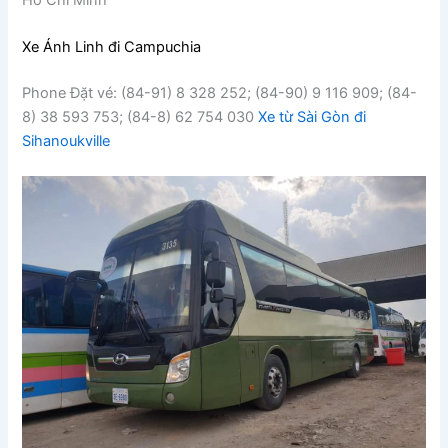
Xe Ánh Linh đi Campuchia
Phone Đặt vé: (84-91) 8 328 252; (84-90) 9 116 909; (84-
8) 38 593 753; (84-8) 62 754 030
Xe từ Sài Gòn đi
Sihanoukville