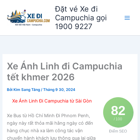
Nhảy
Đặt vé Xe đi
tới
Campuchia gọi
nội
1900 9227
dung
Xe Ánh Linh đi Campuchia
tết khmer 2026
Bởi
Kim Sang Tăng
/
Tháng 9 30, 2024
Xe Ánh Linh Đi Campuchia từ Sài Gòn
82
Xe Bus từ Hồ Chí Minh Đi Phnom Penh,
/ 100
ngày này rất thỏa mãi hằng ngày có đến
hàng chục nhà xa làm công tác vận
Điểm SEO
chuyển hành khách lưu thông qua lại giữa