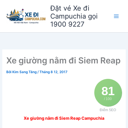
Nhảy
Đặt vé Xe đi
tới
Campuchia gọi
nội
1900 9227
dung
Xe giường nằm đi Siem Reap
Bởi
Kim Sang Tăng
/
Tháng 8 12, 2017
81
/ 100
Điểm SEO
Xe giường nằm đi Siem Reap Campuchia