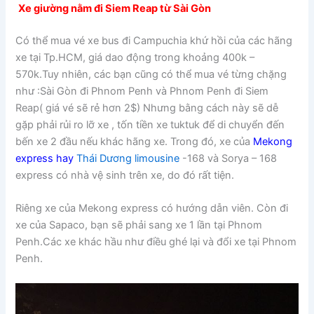
Xe giường nằm đi Siem Reap từ Sài Gòn
Có thể mua vé xe bus đi Campuchia khứ hồi của các hãng
xe tại Tp.HCM, giá dao động trong khoảng 400k –
570k.Tuy nhiên, các bạn cũng có thể mua vé từng chặng
như :Sài Gòn đi Phnom Penh và Phnom Penh đi Siem
Reap( giá vé sẽ rẻ hơn 2$) Nhưng bằng cách này sẽ dễ
gặp phải rủi ro lỡ xe , tốn tiền xe tuktuk để di chuyển đến
bến xe 2 đầu nếu khác hãng xe. Trong đó, xe của
Mekong
express hay
Thái Dương limousine
-168 và Sorya – 168
express có nhà vệ sinh trên xe, do đó rất tiện.
Riêng xe của Mekong express có hướng dẫn viên. Còn đi
xe của Sapaco, bạn sẽ phải sang xe 1 lần tại Phnom
Penh.Các xe khác hầu như điều ghé lại và đổi xe tại Phnom
Penh.