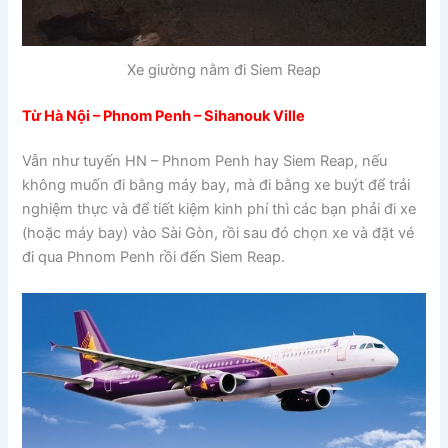
Xe giường nằm đi Siem Reap
Từ Hà Nội – Phnom Penh – Sihanouk Ville
Vẫn như tuyến HN – Phnom Penh hay Siem Reap, nếu
không muốn đi bằng máy bay, mà đi bằng xe buýt để trải
nghiệm thực và để tiết kiệm kinh phí thì các bạn phải đi xe
(hoặc máy bay) vào Sài Gòn, rồi sau đó chọn xe và đặt vé
đi qua Phnom Penh rồi đến Siem Reap.