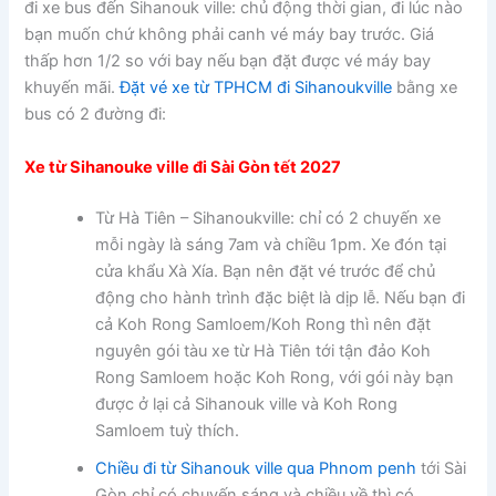
đi xe bus đến Sihanouk ville: chủ động thời gian, đi lúc nào
bạn muốn chứ không phải canh vé máy bay trước. Giá
thấp hơn 1/2 so với bay nếu bạn đặt được vé máy bay
khuyến mãi.
Đặt vé xe từ TPHCM đi Sihanoukville
bằng xe
bus có 2 đường đi:
Xe từ Sihanouke ville đi Sài Gòn tết 2027
Từ Hà Tiên – Sihanoukville: chỉ có 2 chuyến xe
mỗi ngày là sáng 7am và chiều 1pm. Xe đón tại
cửa khẩu Xà Xía. Bạn nên đặt vé trước để chủ
động cho hành trình đặc biệt là dịp lễ. Nếu bạn đi
cả Koh Rong Samloem/Koh Rong thì nên đặt
nguyên gói tàu xe từ Hà Tiên tới tận đảo Koh
Rong Samloem hoặc Koh Rong, với gói này bạn
được ở lại cả Sihanouk ville và Koh Rong
Samloem tuỳ thích.
Chiều đi từ Sihanouk ville qua Phnom penh
tới Sài
Gòn chỉ có chuyến sáng và chiều về thì có