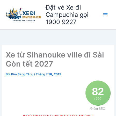
Nhảy
Đặt vé Xe đi
tới
Campuchia gọi
nội
1900 9227
dung
Xe từ Sihanouke ville đi Sài
Gòn tết 2027
Bởi
Kim Sang Tăng
/
Tháng 7 16, 2019
82
/ 100
Điểm SEO